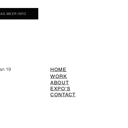
AG MEER INFO
an 19
HOME
WORK
ABOUT
EXPO'S
CONTACT