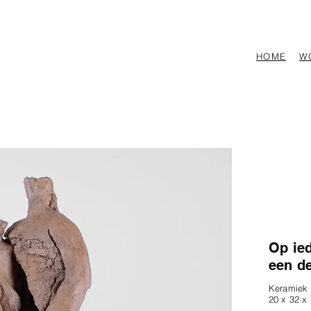
HOME
W
Op ied
een de
Keramiek
20 x 32 x