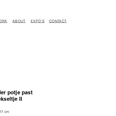
ORK
ABOUT
EXPO'S
CONTACT
er potje past
kseltje II
 17 cm