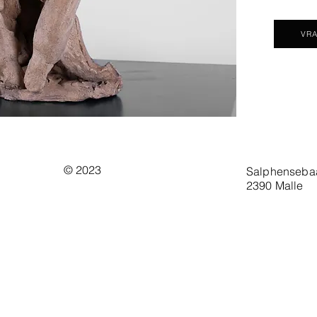
VRA
© 2023
Salphenseba
2390 Malle
st
en keramiek. Kunst in de stijl van Frank
in verschillende materialen.