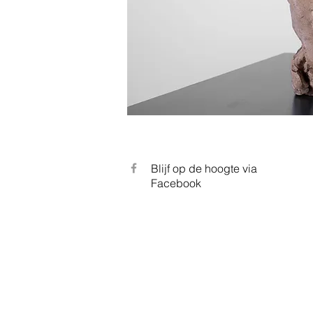
Blijf op de hoogte via
Facebook
Portfolio van beeldhouwer en kerami
Marc Aerts_MA.TS. Beeldhouwwerken 
Girard en Henry Moore. Kunstwerken 