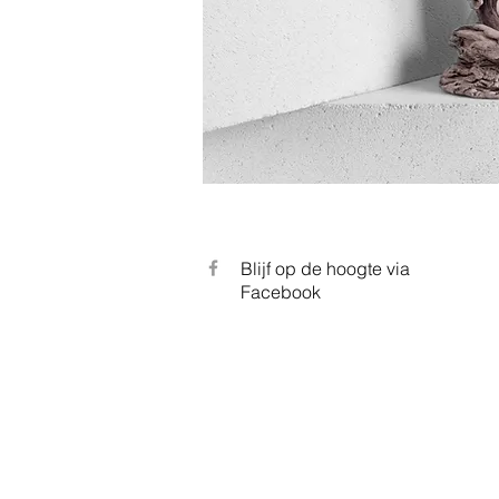
Blijf op de hoogte via
Facebook
Portfolio van beeldhouwer en kerami
Marc Aerts_MA.TS. Beeldhouwwerken 
Girard en Henry Moore. Kunstwerken 