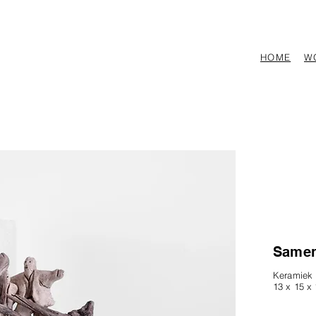
HOME
W
Samen
Keramiek
13 x 15 x