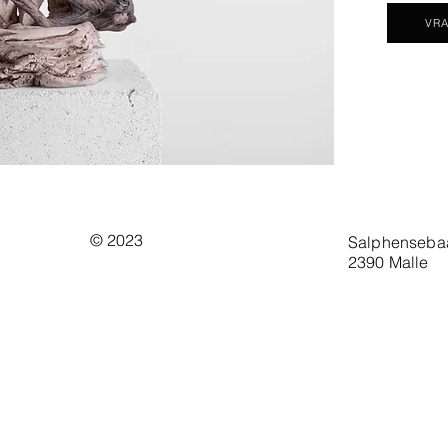
VRA
© 2023
Salphenseba
2390 Malle
st
en keramiek. Kunst in de stijl van Frank
in verschillende materialen.