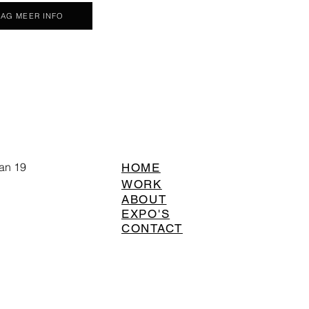
AG MEER INFO
an 19
HOME
WORK
ABOUT
EXPO'S
CONTACT